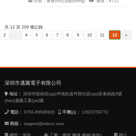
分類：展會(huì)活動(dòng)
瀏覽：6712
共 12 頁 209 條記錄
2
...
4
5
6
7
8
9
10
11
12
»
深圳市邁騰電子有限公司
地址：
深圳市龍崗區(qū)坪地街道坪西社區(qū)富泰南路9號
(hào)邁騰工業(yè)園
電話：
0755-89585920
手機(jī)：
13923755772
郵箱：
support@mtncn.com
總部：深圳
工廠：惠州 鹽城 越南(海外)
辦公