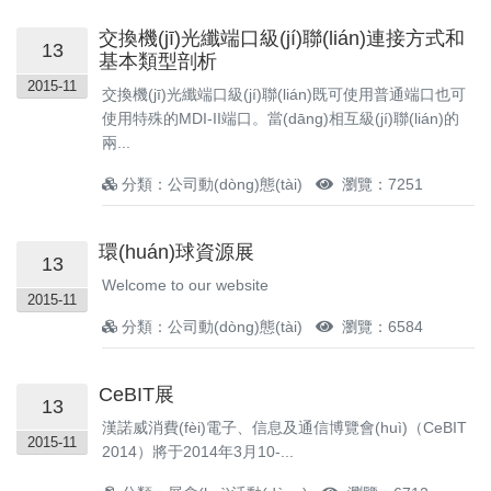
交換機(jī)光纖端口級(jí)聯(lián)連接方式和
13
基本類型剖析
2015-11
交換機(jī)光纖端口級(jí)聯(lián)既可使用普通端口也可
使用特殊的MDI-II端口。當(dāng)相互級(jí)聯(lián)的
兩...
分類：公司動(dòng)態(tài)
瀏覽：7251
環(huán)球資源展
13
Welcome to our website
2015-11
分類：公司動(dòng)態(tài)
瀏覽：6584
CeBIT展
13
漢諾威消費(fèi)電子、信息及通信博覽會(huì)（CeBIT
2015-11
2014）將于2014年3月10-...