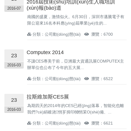
2016屆技術(shù)培訓(xùn)生入職培訓
(xùn)報(bào)道
2016-07
南國的盛夏，激情似火。6月30日，深圳市邁騰電子有
限公迎來16名本科應(yīng)屆畢業(yè)生的...
分類：公司動(dòng)態(tài)
瀏覽：6700
Computex 2014
23
不讓CES專美于前，亞洲最大資通訊展COMPUTEX主
2016-03
辦單位也公布了今年的五大展...
分類：公司動(dòng)態(tài)
瀏覽：6522
拉斯維加斯CES展
23
為期四天的2014年的CES已經(jīng)落幕，智能化也離
2016-03
我們?cè)絹碓浇悄芗揖印⒅悄茉O(shè)備、...
分類：公司動(dòng)態(tài)
瀏覽：6621